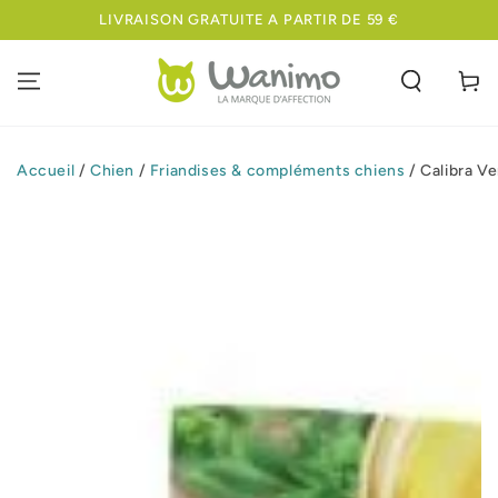
IGNORER LE
LIVRAISON GRATUITE A PARTIR DE 59 €
CONTENU
Panier
Accueil
/
Chien
/
Friandises & compléments chiens
/
Calibra V