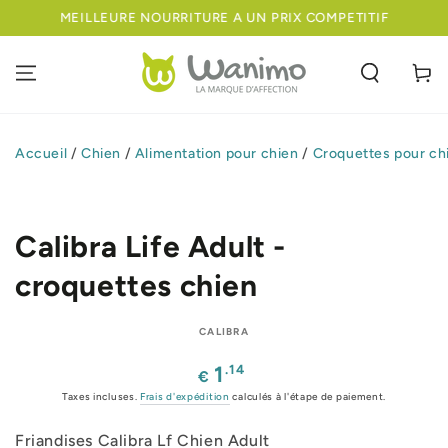
IGNORER LE
MEILLEURE NOURRITURE A UN PRIX COMPETITIF
CONTENU
Panier
Accueil
/
Chien
/
Alimentation pour chien
/
Croquettes pour ch
IGNORER LES
INFORMATIONS
SUR LE PRODUIT
Calibra Life Adult -
croquettes chien
CALIBRA
Prix
.14
1
€
normal
Taxes incluses.
Frais d'expédition
calculés à l'étape de paiement.
Friandises Calibra Lf Chien Adult