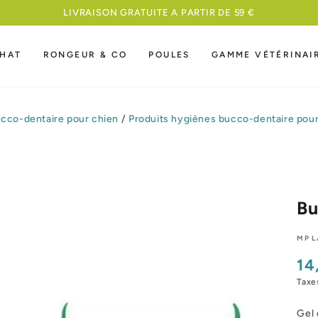
MEILLEURE NOURRITURE A UN PRIX
HAT
RONGEUR & CO
POULES
GAMME VÉTÉRINAI
cco-dentaire pour chien
/
Produits hygiènes bucco-dentaire pour
Bu
MP 
14
Pri
nor
Taxe
Gel 