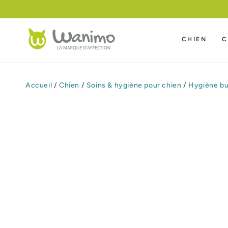
IGNORER LE
CONTENU
CHIEN
C
Accueil
/
Chien
/
Soins & hygiène pour chien
/
Hygiène bu