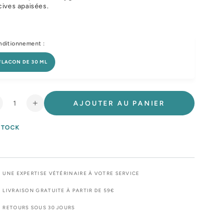
ives apaisées.
ditionnement :
FLACON DE 30 ML
AJOUTER AU PANIER
éduire
Augmenter
a
la
uantité
quantité
STOCK
e
de
uccaclean®
Buccaclean®
el
gel
UNE EXPERTISE VÉTÉRINAIRE À VOTRE SERVICE
LIVRAISON GRATUITE À PARTIR DE 59€
RETOURS SOUS 30 JOURS