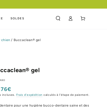
 COMPETITIF
Panier
RE
SOLDES
Connexion
 chien
/
Buccaclean® gel
ccaclean® gel
LABO
,76€
x
mal
s incluses.
Frais d'expédition
calculés à l'étape de paiement.
dentaire pour une hygiène bucco-dentaire saine et des