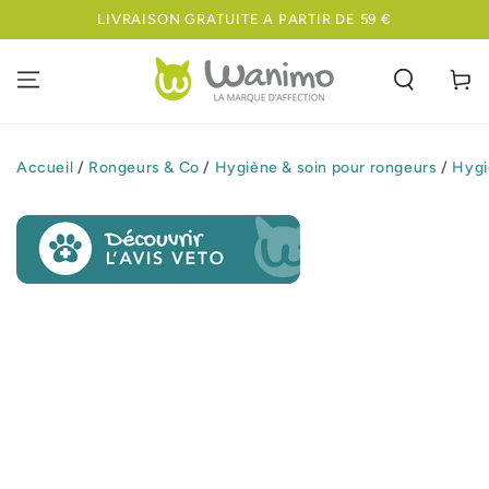
IGNORER LE
LIVRAISON GRATUITE A PARTIR DE 59 €
CONTENU
Panier
Accueil
/
Rongeurs & Co
/
Hygiène & soin pour rongeurs
/
Hygi
IGNORER LES
INFORMATIONS
SUR LE PRODUIT