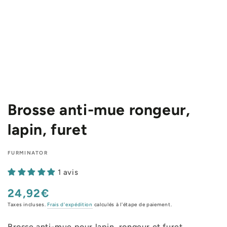
Brosse anti-mue rongeur,
lapin, furet
FURMINATOR
1 avis
24,92€
Prix
normal
Taxes incluses.
Frais d'expédition
calculés à l'étape de paiement.
Brosse anti-mue pour lapin, rongeur et furet.