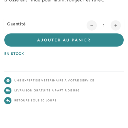
Quantité
Réduire
Augm
la
la
quantité
quant
AJOUTER AU PANIER
de
de
Brosse
Bros
EN STOCK
anti-
anti-
mue
mue
rongeur,
ronge
lapin,
lapin,
UNE EXPERTISE VÉTÉRINAIRE À VOTRE SERVICE
furet
furet
LIVRAISON GRATUITE À PARTIR DE 59€
RETOURS SOUS 30 JOURS