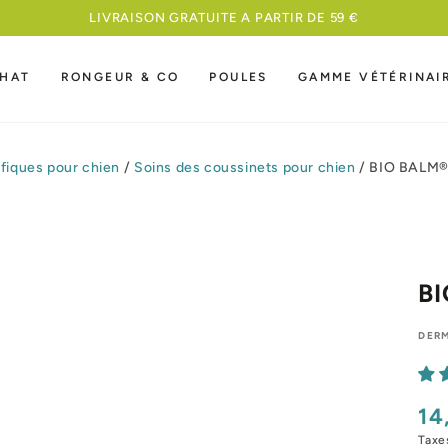
MEILLEURE NOURRITURE A UN PRIX COMPETITI
HAT
RONGEUR & CO
POULES
GAMME VÉTÉRINAI
ifiques pour chien
/
Soins des coussinets pour chien
/
BIO BALM
B
DER
14
Pri
nor
Taxe