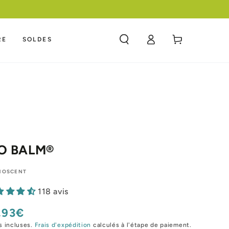
F
Panier
RE
SOLDES
Connexion
®
IO BALM®
MOSCENT
118 avis
,93€
x
mal
s incluses.
Frais d'expédition
calculés à l'étape de paiement.