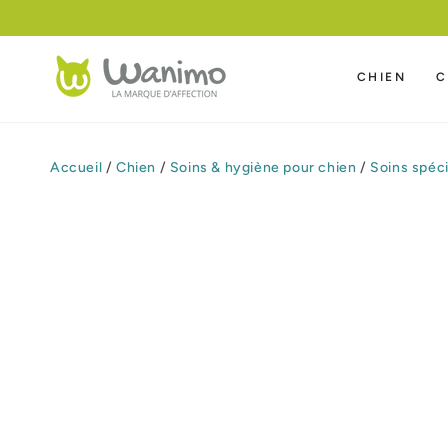
IGNORER LE
CONTENU
CHIEN
C
Accueil
/
Chien
/
Soins & hygiène pour chien
/
Soins spéc