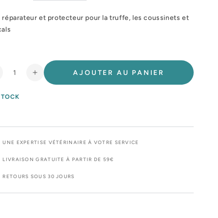
 réparateur et protecteur pour la truffe, les coussinets et
cals
AJOUTER AU PANIER
éduire
Augmenter
a
la
uantité
quantité
STOCK
e
de
IO
BIO
ALM®
BALM®
UNE EXPERTISE VÉTÉRINAIRE À VOTRE SERVICE
LIVRAISON GRATUITE À PARTIR DE 59€
RETOURS SOUS 30 JOURS