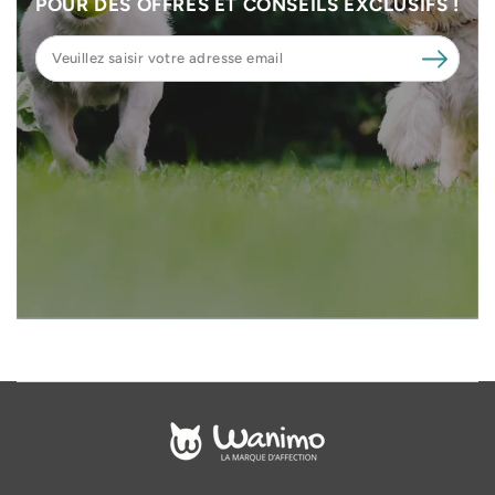
POUR DES OFFRES ET CONSEILS EXCLUSIFS !
Veuillez
saisir
votre
adresse
email