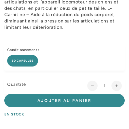
articulations et l’appareil locomoteur des chiens et
des chats, en particulier ceux de petite taille. L-
Carnitine – Aide à la réduction du poids corporel,
diminuant ainsi la pression sur les articulations et
limitant leur détérioration.
Conditionnement :
60 CAPSULES
Quantité
Réduire
Augm
la
la
quantité
quant
AJOUTER AU PANIER
de
de
Art
Art
EN STOCK
Asuh
Asuh
S
S