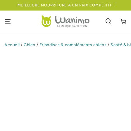
IGNORER LE
MEILLEURE NOURRITURE A UN PRIX COMPETITIF
CONTENU
Panier
Accueil
/
Chien
/
Friandises & compléments chiens
/
Santé & b
IGNORER LES
INFORMATIONS
SUR LE PRODUIT