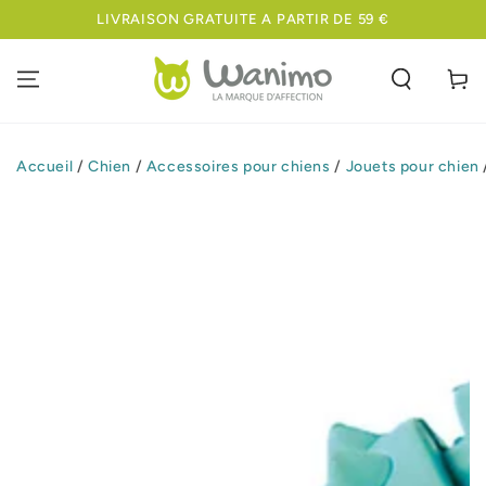
IGNORER LE
LIVRAISON GRATUITE A PARTIR DE 59 €
CONTENU
Panier
Accueil
/
Chien
/
Accessoires pour chiens
/
Jouets pour chien
IGNORER LES
INFORMATIONS
SUR LE PRODUIT