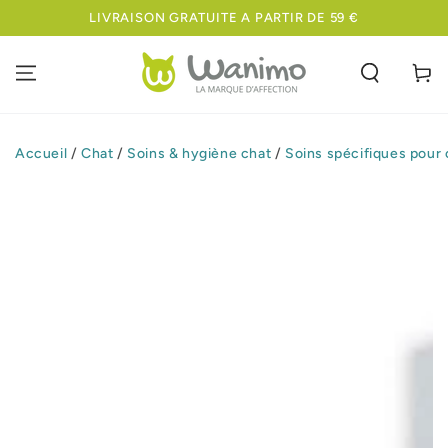
IGNORER LE
LIVRAISON GRATUITE A PARTIR DE 59 €
CONTENU
Panier
Accueil
/
Chat
/
Soins & hygiène chat
/
Soins spécifiques pour 
IGNORER LES
INFORMATIONS
SUR LE PRODUIT