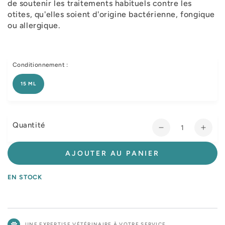
de soutenir les traitements habituels contre les
otites, qu'elles soient d'origine bactérienne, fongique
ou allergique.
Conditionnement :
15 ML
Quantité
Réduire
Augm
la
la
quantité
quant
AJOUTER AU PANIER
de
de
Actea
Acte
EN STOCK
Oto
Oto
chat,
chat,
chien
chien
UNE EXPERTISE VÉTÉRINAIRE À VOTRE SERVICE