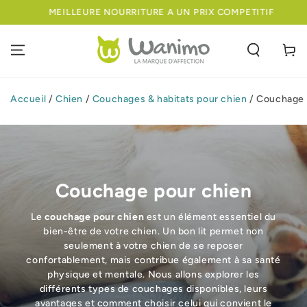
IGNORER LE
MEILLEURE NOURRITURE A UN PRIX COMPETITIF
CONTENU
Panier
Accueil
/
Chien
/
Couchages & habitats pour chien
/
Couchage 
Couchage pour chien
Le
couchage pour chien
est un élément essentiel du
bien-être de votre chien. Un bon lit permet non
seulement à votre chien de se reposer
confortablement, mais contribue également à sa santé
physique et mentale. Nous allons explorer les
différents types de couchages disponibles, leurs
avantages et comment choisir celui qui convient le