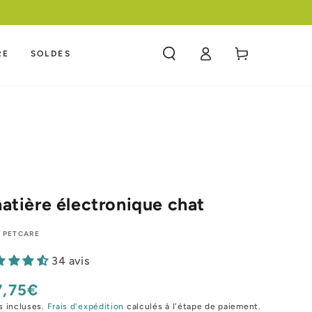
Panier
RE
SOLDES
Connexion
atière électronique chat
 PETCARE
34 avis
7,75€
x
mal
s incluses.
Frais d'expédition
calculés à l'étape de paiement.