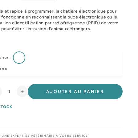
le et rapide à programmer, la chatière électronique pour
 fonctionne en reconnaissant la puce électronique ou le
illon d’identification par radiofréquence (RFID) de votre
 pour éviter l'intrusion d'animaux étrangers.
leur :
anc
AJOUTER AU PANIER
éduire
Augmenter
a
la
uantité
quantité
STOCK
e
de
hatière
Chatière
lectronique
électronique
hat
chat
UNE EXPERTISE VÉTÉRINAIRE À VOTRE SERVICE