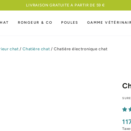
MEILLEURE NOURRITURE A UN PRIX COMPETITIF
HAT
RONGEUR & CO
POULES
GAMME VÉTÉRINAI
rieur chat
/
Chatière chat
/
Chatière électronique chat
Ch
SURE
11
Pri
nor
Taxe