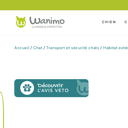
IGNORER LE
CONTENU
CHIEN
C
Accueil
/
Chat
/
Transport et sécurité chats
/
Habitat exté