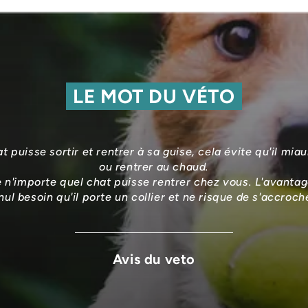
LE MOT DU VÉTO
puisse sortir et rentrer à sa guise, cela évite qu'il miaule
ou rentrer au chaud.
'importe quel chat puisse rentrer chez vous. L'avantage 
nul besoin qu'il porte un collier et ne risque de s'accroch
Avis du veto