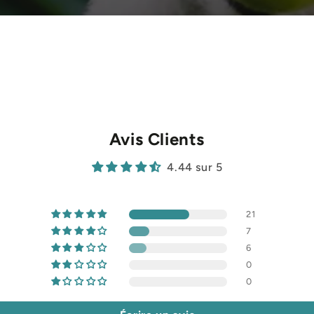
Avis Clients
4.44 sur 5
21
7
6
0
0